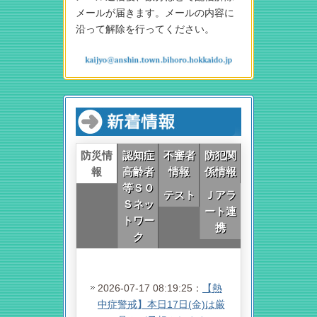
メールが届きます。メールの内容に
沿って解除を行ってください。
防災情
認知症
不審者
防犯関
報
高齢者
情報
係情報
等ＳＯ
テスト
Ｊアラ
Ｓネッ
ート連
トワー
携
ク
2026-07-17 08:19:25：
【熱
中症警戒】本日17日(金)は厳