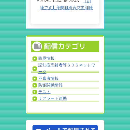
2025-10-04 08:26:46：
【訓
練です】美幌町総合防災訓練
防災情報
認知症高齢者等ＳＯＳネットワ
ーク
不審者情報
防犯関係情報
テスト
Ｊアラート連携